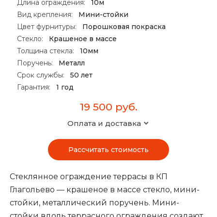
Длина ограждения:
10м
Вид крепления:
Мини-стойки
Цвет фурнитуры:
Порошковая покраска
Стекло:
Крашеное в массе
Толщина стекла:
10мм
Поручень:
Металл
Срок службы:
50 лет
Гарантия:
1 год
19 500 руб.
Оплата и доставка
Оплата:
При заключении договора Заказчик вносит
Рассчитать стоимость
аванс 70% стоимости договора, оставшуюся часть за
изделие Заказчик оплачивает при получении
материала у себя на объекте. Работы по монтажу
Стеклянное ограждение террасы в КП
оплачиваются после завершения.
Глагольево — крашеное в массе стекло, мини-
стойки, металлический поручень. Мини-
Доставка:
Доставка осуществляется собственным
транспортом по Москве и Московской области, а
стойки вдоль террасного ограждения создают