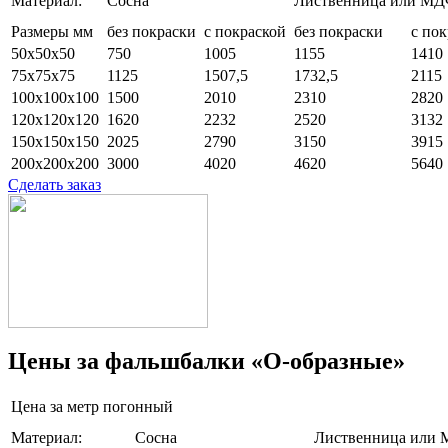
Материал:
Сосна
Лиственница или МД
Размеры мм
без покраски
с покраской
без покраски
с по
50x50x50
750
1005
1155
1410
75x75x75
1125
1507,5
1732,5
2115
100x100x100
1500
2010
2310
2820
120x120х120
1620
2232
2520
3132
150x150x150
2025
2790
3150
3915
200x200x200
3000
4020
4620
5640
Сделать заказ
Цены за фальшбалки «О-образные»
Цена за метр погонный
Материал:
Сосна
Лиственница или