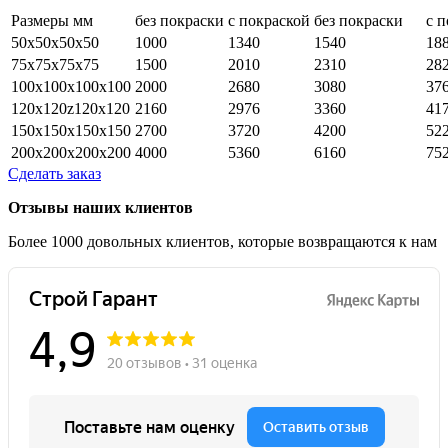
Размеры мм
без покраски
с покраской
без покраски
с 
50x50x50х50
1000
1340
1540
18
75x75x75х75
1500
2010
2310
28
100x100x100х100
2000
2680
3080
37
120x120z120х120
2160
2976
3360
41
150x150x150х150
2700
3720
4200
52
200x200x200х200
4000
5360
6160
75
Сделать заказ
Отзывы наших клиентов
Более 1000 довольных клиентов, которые возвращаются к нам